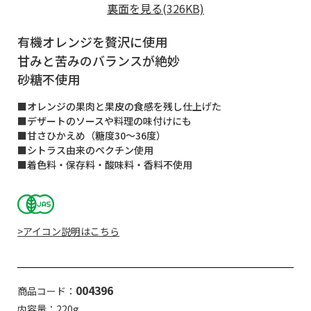
裏面を見る(326KB)
有機オレンジを贅沢に使用
甘みと苦みのバランスが絶妙
砂糖不使用
■オレンジの果肉と果皮の食感を残し仕上げた
■デザートのソースや料理の味付けにも
■甘さひかえめ（糖度30～36度）
■シトラス由来のペクチン使用
■着色料・保存料・酸味料・香料不使用
>アイコン説明はこちら
004396
商品コード：
内容量：220g