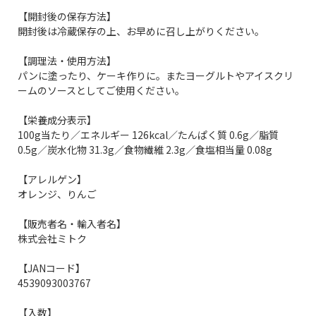
【開封後の保存方法】
開封後は冷蔵保存の上、お早めに召し上がりください。
【調理法・使用方法】
パンに塗ったり、ケーキ作りに。またヨーグルトやアイスクリ
ームのソースとしてご使用ください。
【栄養成分表示】
100g当たり／エネルギー 126kcal／たんぱく質 0.6g／脂質
0.5g／炭水化物 31.3g／食物繊維 2.3g／食塩相当量 0.08g
【アレルゲン】
オレンジ、りんご
【販売者名・輸入者名】
株式会社ミトク
【JANコード】
4539093003767
【入数】