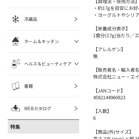
【調理法・使用方法
・約17gを目安にお
・ヨーグルトやシリ
冷蔵品
【栄養成分表示】
1食分(17g)当たり／エネ
ホーム＆キッチン
【アレルゲン】
無
ヘルス＆ビューティケア
【販売者名・輸入者
株式会社ニュー・エ
書籍
【JANコード】
4582144960823
WEBカタログ
【入数】
6
特集
【商品(外)サイズ】
高さ 225 (mm) ×幅 1