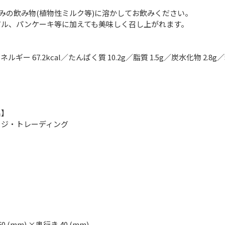
】
好みの飲み物(植物性ミルク等)に溶かしてお飲みください。
アル、パンケーキ等に加えても美味しく召し上がれます。
ルギー 67.2kcal／たんぱく質 10.2g／脂質 1.5g／炭水化物 2.8g／
名】
イジ・トレーディング
60 (mm) ×奥行き 40 (mm)