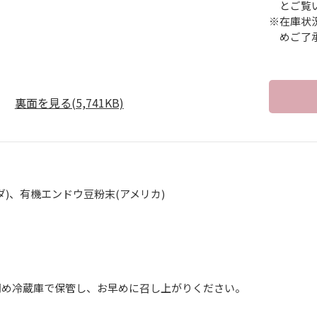
とご覧
※在庫状
めご了
裏面を見る(5,741KB)
ダ)、有機エンドウ豆粉末(アメリカ)
】
閉め冷蔵庫で保管し、お早めに召し上がりください。