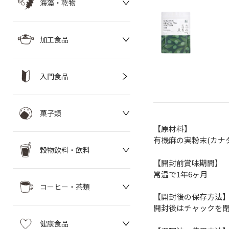
海藻・乾物
加工食品
入門食品
菓子類
【原材料】
有機麻の実粉末(カナ
穀物飲料・飲料
【開封前賞味期間】
常温で1年6ヶ月
コーヒー・茶類
【開封後の保存方法
開封後はチャックを
健康食品