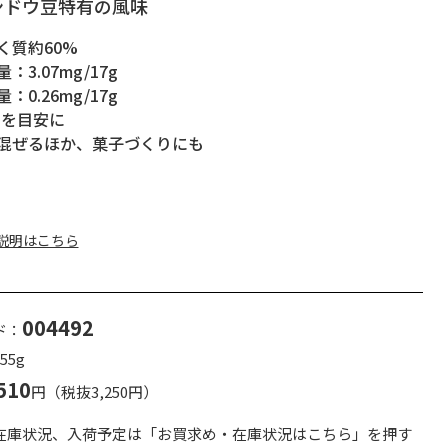
ンドウ豆特有の風味
く質約60%
：3.07mg/17g
：0.26mg/17g
gを目安に
混ぜるほか、菓子づくりにも
説明はこちら
004492
ド：
55g
510
円（税抜3,250円）
在庫状況、入荷予定は「お買求め・在庫状況はこちら」を押す