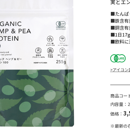
実とエ
■たんぱ
■鉄含有量
■銅含有量
■1日17
■飲料に
>アイコン
商品コー
内容量：2
3,
価格：
※最新の