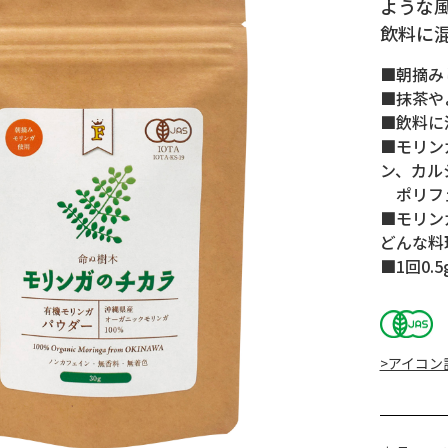
ような
飲料に
■朝摘み
■抹茶や
■飲料に
■モリン
ン、カル
ポリフェ
■モリン
どんな料
■1回0.
>アイコン