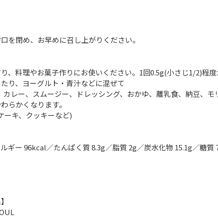
】
封口を閉め、お早めに召し上がりください。
】
、料理やお菓子作りにお使いください。1回0.5g(小さじ1/2)程
したり、ヨーグルト・青汁などに混ぜて
、カレー、スムージー、ドレッシング、おかゆ、離乳食、納豆、モ
わらかくなります。
ケーキ、クッキーなど)
ルギー 96kcal／たんぱく質 8.3g／脂質 2g／炭水化物 15.1g／糖質 7
名】
OUL