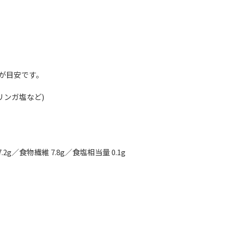
度が目安です。
リンガ塩など)
.2g／食物繊維 7.8g／食塩相当量 0.1g