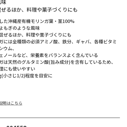
風味
混ぜるほか、料理や菓子づくりにも
した沖縄産有機モリンガ葉・茎100%
よもぎのような風味
混ぜるほか、料理や菓子づくりにも
ガには全種類の必須アミノ酸、鉄分、ギャバ、各種ビタミ
シウム、
ノールなど、栄養素をバランスよく含んでいる
ガは天然のグルタミン酸(旨み成分)を含有しているため、
理にも使いやすい
5g(小さじ1/2)程度を目安に
説明はこちら