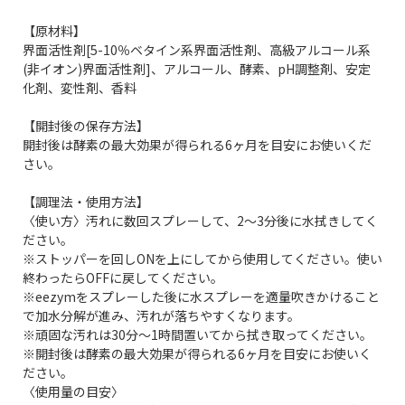
【原材料】
界面活性剤[5-10％ベタイン系界面活性剤、高級アルコール系
(非イオン)界面活性剤]、アルコール、酵素、pH調整剤、安定
化剤、変性剤、香料
【開封後の保存方法】
開封後は酵素の最大効果が得られる6ヶ月を目安にお使いくだ
さい。
【調理法・使用方法】
〈使い方〉汚れに数回スプレーして、2～3分後に水拭きしてく
ださい。
※ストッパーを回しONを上にしてから使用してください。使い
終わったらOFFに戻してください。
※eezymをスプレーした後に水スプレーを適量吹きかけること
で加水分解が進み、汚れが落ちやすくなります。
※頑固な汚れは30分～1時間置いてから拭き取ってください。
※開封後は酵素の最大効果が得られる6ヶ月を目安にお使いく
ださい。
〈使用量の目安〉