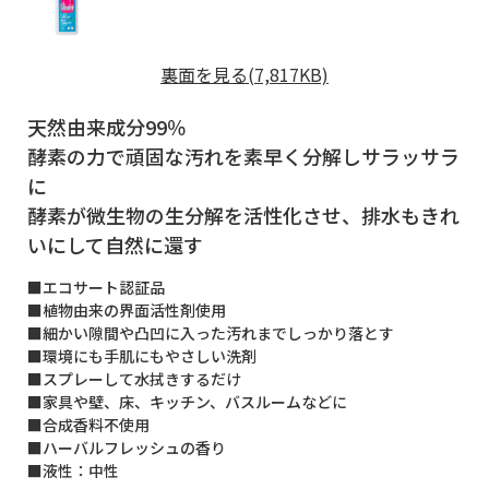
裏面を見る(7,817KB)
天然由来成分99％
酵素の力で頑固な汚れを素早く分解しサラッサラ
に
酵素が微生物の生分解を活性化させ、排水もきれ
いにして自然に還す
■エコサート認証品
■植物由来の界面活性剤使用
■細かい隙間や凸凹に入った汚れまでしっかり落とす
■環境にも手肌にもやさしい洗剤
■スプレーして水拭きするだけ
■家具や壁、床、キッチン、バスルームなどに
■合成香料不使用
■ハーバルフレッシュの香り
■液性：中性