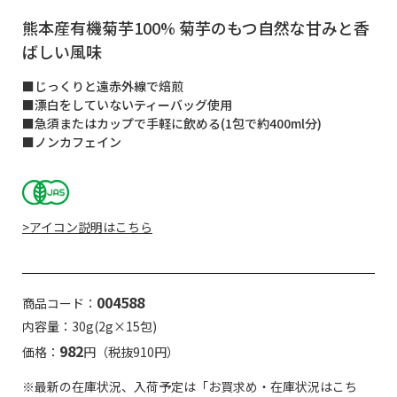
熊本産有機菊芋100% 菊芋のもつ自然な甘みと香
ばしい風味
■じっくりと遠赤外線で焙煎
■漂白をしていないティーバッグ使用
■急須またはカップで手軽に飲める(1包で約400ml分)
■ノンカフェイン
>アイコン説明はこちら
004588
商品コード：
内容量：30g(2g×15包)
982
価格：
円（税抜910円）
※最新の在庫状況、入荷予定は「お買求め・在庫状況はこち