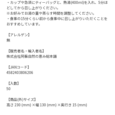
・カップや急須にティーバッグと、熱湯(400ml)を入れ、5分ほ
どしてから召し上がりください。
※お好みでお湯の量や蒸らす時間を調整してください。
・食事の15分くらい前から食事中に召し上がりいただくことを
おすすめしています。
【アレルゲン】
無
【販売者名・輸入者名】
株式会社阿蘇自然の恵み総本舗
【JANコード】
4582403806206
【入数】
50
【商品(外)サイズ】
高さ 230 (mm) ×幅 130 (mm) ×奥行き 15 (mm)