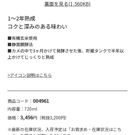
裏面を見る(1,560KB)
1～2年熟成
コクと深みのある味わい
■有機玄米使用
■静置醗酵法
■カメの中で3ヶ月かけて発酵させた後、貯蔵タンクで半年以
上かけてじっくりと熟成
>アイコン説明はこちら
004961
商品コード：
内容量：720ml
3,456
価格：
円（税抜3,200円）
※最新の在庫状況、入荷予定は「お買求め・在庫状況はこち