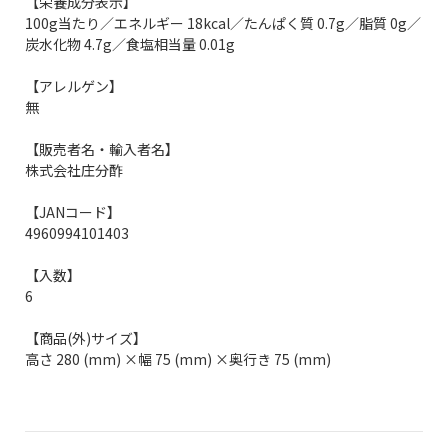
【栄養成分表示】
100g当たり／エネルギー 18kcal／たんぱく質 0.7g／脂質 0g／
炭水化物 4.7g／食塩相当量 0.01g
【アレルゲン】
無
【販売者名・輸入者名】
株式会社庄分酢
【JANコード】
4960994101403
【入数】
6
【商品(外)サイズ】
高さ 280 (mm) ×幅 75 (mm) ×奥行き 75 (mm)