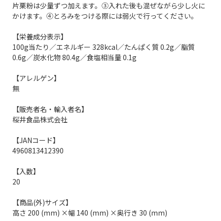
片栗粉は少量ずつ加えます。③入れた後も混ぜながら少し火に
かけます。④とろみをつける際には弱火で行ってください。
【栄養成分表示】
100g当たり／エネルギー 328kcal／たんぱく質 0.2g／脂質
0.6g／炭水化物 80.4g／食塩相当量 0.1g
【アレルゲン】
無
【販売者名・輸入者名】
桜井食品株式会社
【JANコード】
4960813412390
【入数】
20
【商品(外)サイズ】
高さ 200 (mm) ×幅 140 (mm) ×奥行き 30 (mm)