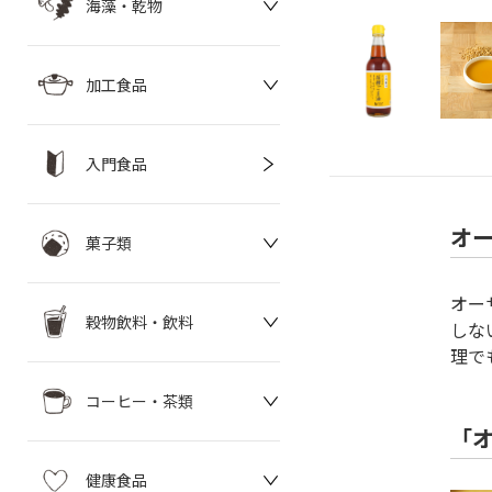
海藻・乾物
加工食品
入門食品
オ
菓子類
オー
穀物飲料・飲料
しな
理で
コーヒー・茶類
「
健康食品