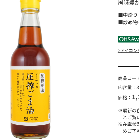
風味豊
■中炒り
■炒め物
>アイコン
商品コー
内容量：3
1,
価格：
※最新の
とご覧
※在庫状
めご了