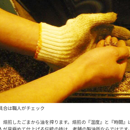
具合は職人がチェック
、焙煎したごまから油を搾ります。焙煎の『温度』と『時間』
人が見極めて仕上げる伝統の技は、老舗の製油所ならではです