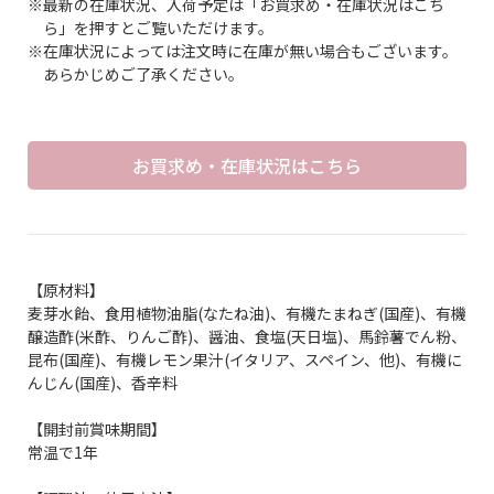
※最新の在庫状況、入荷予定は「お買求め・在庫状況はこち
ら」を押すとご覧いただけます。
※在庫状況によっては注文時に在庫が無い場合もございます。
あらかじめご了承ください。
お買求め・在庫状況はこちら
【原材料】
麦芽水飴、食用植物油脂(なたね油)、有機たまねぎ(国産)、有機
醸造酢(米酢、りんご酢)、醤油、食塩(天日塩)、馬鈴薯でん粉、
昆布(国産)、有機レモン果汁(イタリア、スペイン、他)、有機に
んじん(国産)、香辛料
【開封前賞味期間】
常温で1年