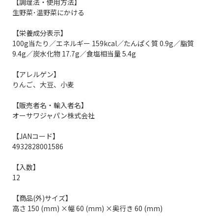
【調理法・使用方法】
生野菜･温野菜にかける
【栄養成分表示】
100g当たり／エネルギー 159kcal／たんぱく質 0.9g／脂質
9.4g／炭水化物 17.7g／食塩相当量 5.4g
【アレルゲン】
りんご、大豆、小麦
【販売者名・輸入者名】
オーサワジャパン株式会社
【JANコード】
4932828001586
【入数】
12
【商品(外)サイズ】
高さ 150 (mm) ×幅 60 (mm) ×奥行き 60 (mm)