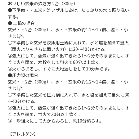
おいしい玄米の炊き方 2合（300g）
●下準備・・玄米を洗いザルにあけ、たっぷりの水で振り洗い
する。
● 土鍋の場合
玄米・・2合（300g）、水・・玄米の約1.2～1.7倍、塩・・小
さじ1/4、
①下準備した玄米を炊飯用土鍋に入れて、水と塩を加えて蛍火
（弱火よりもさらに弱い火力）に30～40分かける。
②強火にして、蒸気が強く出てきたら1～2分そのままにし、す
ぐに火を弱め、木栓をして蛍火で60分以上炊く。
③火からおろし、すぐに天地返しをして10分蒸らす。
●圧力鍋の場合
玄米・・2合（300g）、水・・玄米の約1.2～1.4倍、塩・・小
さじ1/4
①下準備した玄米を圧力鍋に入れて、水と塩を加えて蛍火に30
～40分かける。
②強火にして、蒸気が強く出てきたら1～2分そのままにし、す
ぐに火を弱め、蛍火で30分以上炊く。
③一瞬強火にして火からおろし、約10分蒸らす。
【アレルゲン】