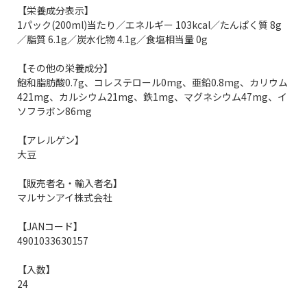
【栄養成分表示】
1パック(200ml)当たり／エネルギー 103kcal／たんぱく質 8g
／脂質 6.1g／炭水化物 4.1g／食塩相当量 0g
【その他の栄養成分】
飽和脂肪酸0.7g、コレステロール0mg、亜鉛0.8mg、カリウム
421mg、カルシウム21mg、鉄1mg、マグネシウム47mg、イ
ソフラボン86mg
【アレルゲン】
大豆
【販売者名・輸入者名】
マルサンアイ株式会社
【JANコード】
4901033630157
【入数】
24