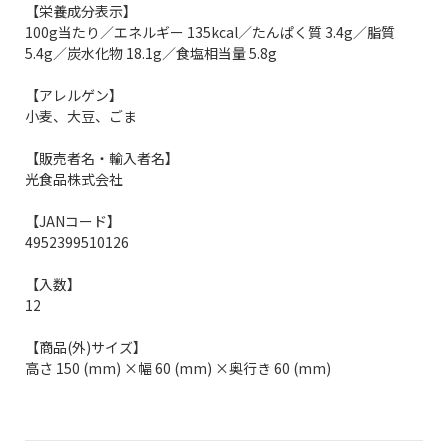
【栄養成分表示】
100g当たり／エネルギー 135kcal／たんぱく質 3.4g／脂質
5.4g／炭水化物 18.1g／食塩相当量 5.8g
【アレルゲン】
小麦、大豆、ごま
【販売者名・輸入者名】
光食品株式会社
【JANコード】
4952399510126
【入数】
12
【商品(外)サイズ】
高さ 150 (mm) ×幅 60 (mm) ×奥行き 60 (mm)