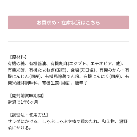
お買求め・在庫状況はこちら
【原材料】
有機砂糖、有機醤油、有機胡麻(エジプト、エチオピア、他)、
有機米酢、有機たまねぎ(国産)、食塩(天日塩)、有機みかん・有
機にんじん(国産)、有機馬鈴薯でん粉、有機にんにく(国産)、有
機米醗酵調味料、有機生姜(国産)、唐辛子
【開封前賞味期間】
常温で1年6ヶ月
【調理法・使用方法】
サラダにかける。しゃぶしゃぶや棒々鶏のたれ、和え物、温野
菜にかける。