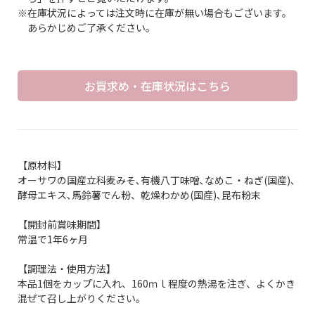
※在庫状況によっては注文時に在庫が無い場合もございます。
あらかじめご了承ください。
お買求め・在庫状況はこちら
【原材料】
オーサワの国産立科麦みそ､有機八丁味噌､なめこ・ねぎ(国産)､
酵母エキス､馬鈴薯でん粉、乾燥わかめ(国産)､昆布粉末
【開封前賞味期間】
常温で1年6ヶ月
【調理法・使用方法】
本品1個をカップに入れ、160ｍｌ程度の熱湯を注ぎ、よくかき
混ぜて召し上がりください。