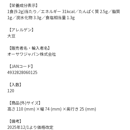
【栄養成分表示】
1食(9.2g)当たり／エネルギー 31kcal／たんぱく質 2.5g／脂質
1g／炭水化物 3.3g／食塩相当量 1.3g
【アレルゲン】
大豆
【販売者名・輸入者名】
オーサワジャパン株式会社
【JANコード】
4932828060125
【入数】
120
【商品(外)サイズ】
高さ 110 (mm) ×幅 74 (mm) ×奥行き 25 (mm)
【備考】
2025年12/1より価格改定