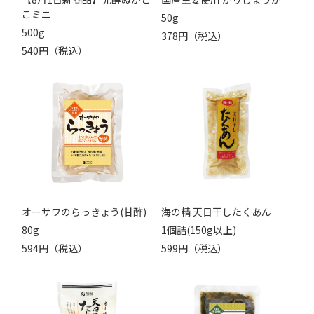
こミニ
50g
500g
378円（税込）
540円（税込）
オーサワのらっきょう(甘酢)
海の精 天日干したくあん
80g
1個詰(150g以上)
594円（税込）
599円（税込）