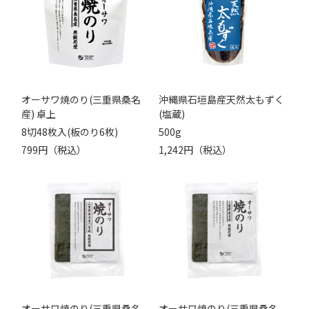
オーサワ焼のり(三重県桑名
沖縄県石垣島産天然太もずく
産) 卓上
(塩蔵)
8切48枚入(板のり6枚)
500g
799円（税込）
1,242円（税込）
オーサワ焼のり(三重県桑名
オーサワ焼のり(三重県桑名