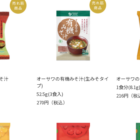
そ汁
オーサワの有機みそ汁(生みそタイ
オーサワの
プ)
1食分(8.1g
52.5g(3食入)
216円（税
270円（税込）