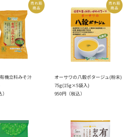
有機立科みそ汁
オーサワの八穀ポタージュ(粉末)
)
75g(15g×5袋入)
込）
950円（税込）