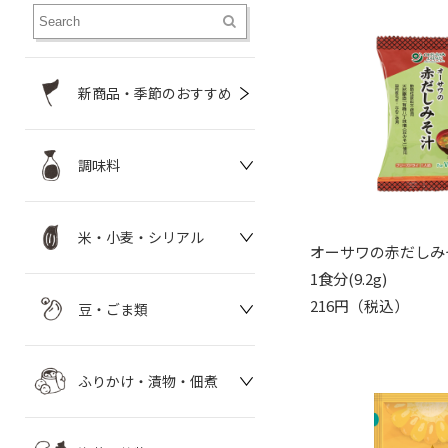
新商品・季節のおすすめ
調味料
米・小麦・シリアル
オーサワの赤だしみ
1食分(9.2g)
216円（税込）
豆・ごま類
ふりかけ・漬物・佃煮