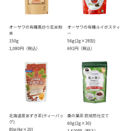
オーサワの有機黒炒り玄米粉
オーサワの有機ルイボスティ
末
ー
150g
56g(2g×28包)
1,080円（税込）
691円（税込）
北海道産あずき茶(ティーバッ
桑の葉茶 匠焙煎仕立て
グ)
60g(2g×30)
80g(4g×20)
1,620円（税込）