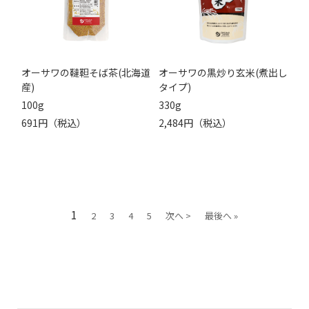
オーサワの韃靼そば茶(北海道
オーサワの黒炒り玄米(煮出し
産)
タイプ)
100g
330g
691円（税込）
2,484円（税込）
1
2
3
4
5
次へ >
最後へ »