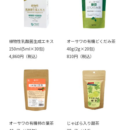
植物性乳酸菌生成エキス
オーサワの有機どくだみ茶
150ml(5ml×30包)
40g(2g×20包)
4,860円（税込）
810円（税込）
オーサワの有機柿の葉茶
じゃばら入り甜茶