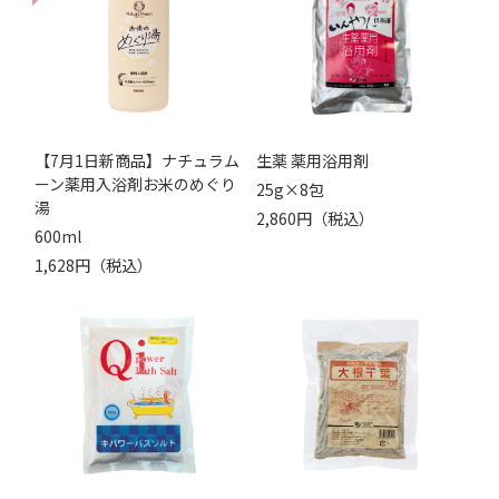
【7月1日新商品】ナチュラム
生薬 薬用浴用剤
ーン薬用入浴剤お米のめぐり
25g×8包
湯
2,860円（税込）
600ml
1,628円（税込）