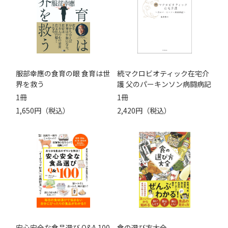
服部幸應の食育の眼 食育は世
続マクロビオティック在宅介
界を救う
護 父のパーキンソン病闘病記
1冊
1冊
1,650円（税込）
2,420円（税込）
安心安全な食品選び Q&A 100
食の選び方大全