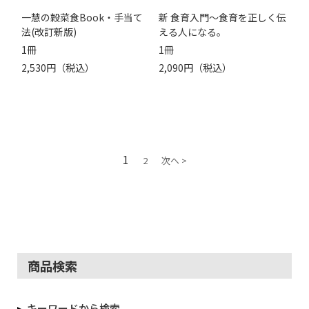
一慧の穀菜食Book・手当て
新 食育入門～食育を正しく伝
法(改訂新版)
える人になる。
1冊
1冊
2,530円（税込）
2,090円（税込）
1
2
次へ >
商品検索
キーワードから検索